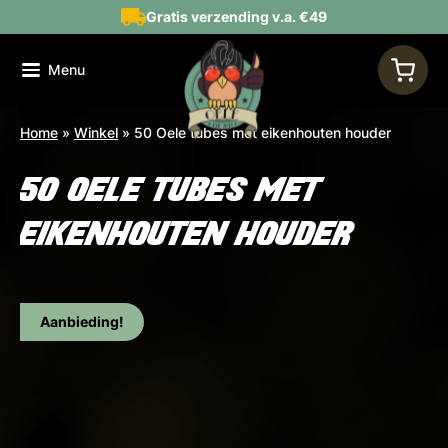
Gratis verzending v.a. €49
Menu
Home
»
Winkel
»
50 Oele tubes met eikenhouten houder
50 OELE TUBES MET
EIKENHOUTEN HOUDER
Aanbieding!