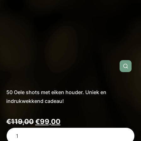
50 Oele shots met eiken houder. Uniek en
indrukwekkend cadeau!
Oorspronkelijke
Huidige
€
119,00
€
99,00
50
prijs
prijs
Oele