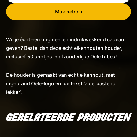
tubes
was:
is:
met
Muk hebb'n
eikenhouten
€119,00.
€99,00.
houder
aantal
Wil je écht een origineel en indrukwekkend cadeau
geven? Bestel dan deze echt eikenhouten houder,
inclusief 50 shotjes in afzonderlijke Oele tubes!
De houder is gemaakt van echt eikenhout, met
ingebrand Oele-logo en de tekst ‘alderbastend
lekker’.
GERELATEERDE PRODUCTEN