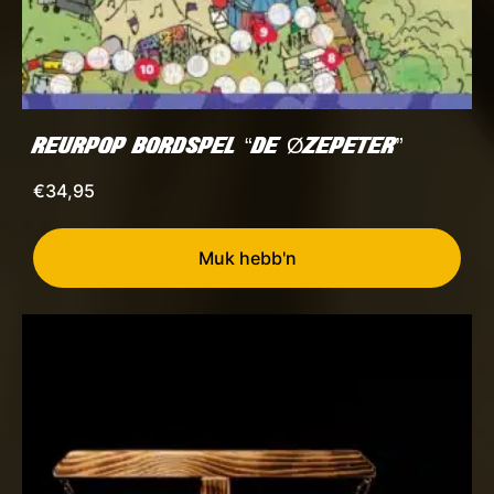
REURPOP BORDSPEL “DE ØZEPETER”
€
34,95
Muk hebb'n