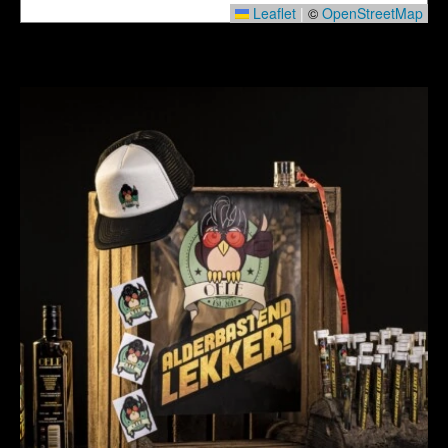
Leaflet
|
©
OpenStreetMap