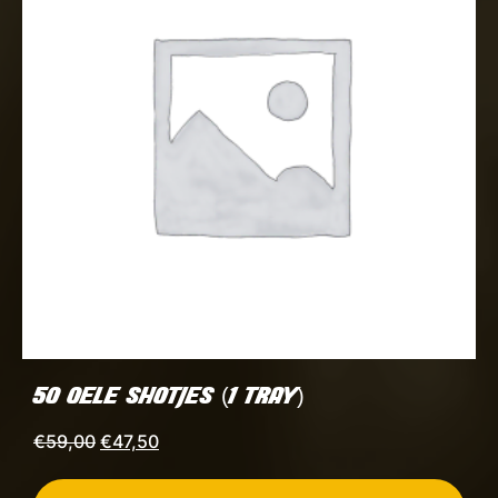
50 OELE SHOTJES (1 TRAY)
Oorspronkelijke
Huidige
€
59,00
€
47,50
prijs
prijs