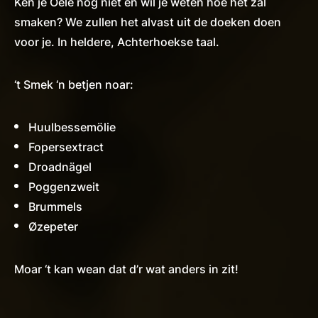
Ken je Oele nog niet en wil je weten hoe het zal
smaken? We zullen het alvast uit de doeken doen
voor je. In heldere, Achterhoekse taal.
‘t Smek ‘n betjen noar:
Huulbessemölie
Fopersextract
Droadnägel
Poggenzweit
Brummels
Øzepeter
Moar ‘t kan wean dat d’r wat anders in zit!