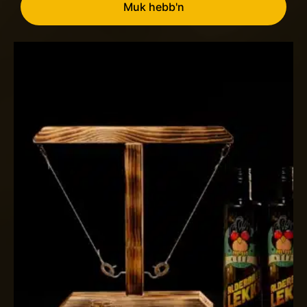
was:
is:
Muk hebb'n
€59,00.
€47,50.