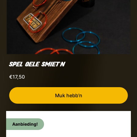
SPEL OELE SMIET’N
€
17,50
Muk hebb'n
Aanbieding!