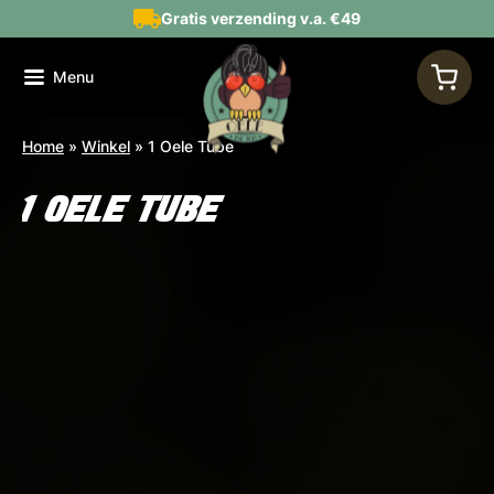
Gratis verzending v.a. €49
Menu
Home
»
Winkel
»
1 Oele Tube
1 OELE TUBE