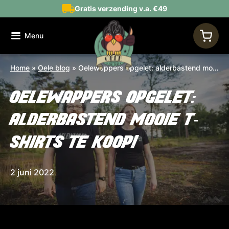
Gratis verzending v.a. €49
Menu
Home
»
Oele blog
»
Oelewappers opgelet: alderbastend mooie t-shirts te koop!
OELEWAPPERS OPGELET:
ALDERBASTEND MOOIE T-
SHIRTS TE KOOP!
2 juni 2022